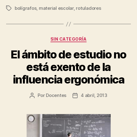
bolígrafos
,
material escolar
,
rotuladores
Etiquetas
Categorías
SIN CATEGORÍA
El ámbito de estudio no
está exento de la
influencia ergonómica
Por
Docentes
4 abril, 2013
Autor
Fecha
de
de
la
la
entrada
entrada