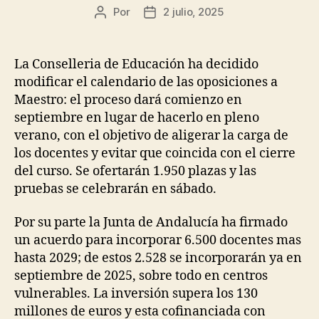
Por
2 julio, 2025
Autor
Fecha
de
de
la
la
entrada
entrada
La Conselleria de Educación ha decidido
modificar el calendario de las oposiciones a
Maestro: el proceso dará comienzo en
septiembre en lugar de hacerlo en pleno
verano, con el objetivo de aligerar la carga de
los docentes y evitar que coincida con el cierre
del curso. Se ofertarán 1.950 plazas y las
pruebas se celebrarán en sábado.
Por su parte la Junta de Andalucía ha firmado
un acuerdo para incorporar 6.500 docentes mas
hasta 2029; de estos 2.528 se incorporarán ya en
septiembre de 2025, sobre todo en centros
vulnerables. La inversión supera los 130
millones de euros y esta cofinanciada con