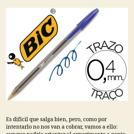
la
la
entrada
entrada
Es difícil que salga bien, pero, como por
intentarlo no nos van a cobrar, vamos a ello: