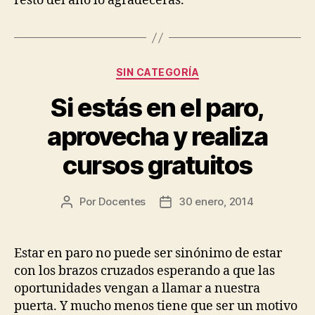
resto del año lo agradecerás.
Categorías
SIN CATEGORÍA
Si estás en el paro,
aprovecha y realiza
cursos gratuitos
Por
Docentes
30 enero, 2014
Autor
Fecha
de
de
la
la
entrada
entrada
Estar en paro no puede ser sinónimo de estar
con los brazos cruzados esperando a que las
oportunidades vengan a llamar a nuestra
puerta. Y mucho menos tiene que ser un motivo