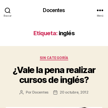
Docentes
Buscar
Menú
Etiqueta:
inglés
Categorías
SIN CATEGORÍA
¿Vale la pena realizar
cursos de inglés?
Por
Docentes
20 octubre, 2012
Autor
Fecha
de
de
la
la