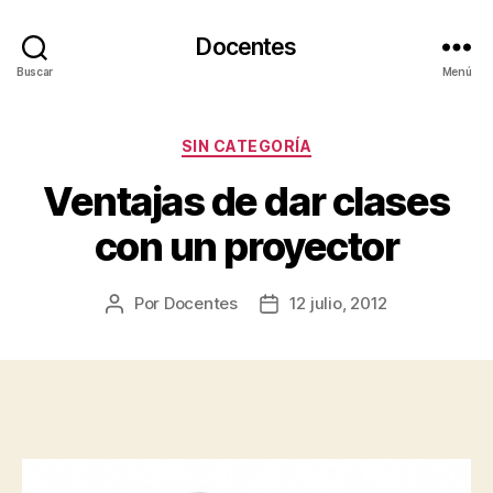
Docentes
Buscar
Menú
Categorías
SIN CATEGORÍA
Ventajas de dar clases
con un proyector
Por
Docentes
12 julio, 2012
Autor
Fecha
de
de
la
la
entrada
entrada